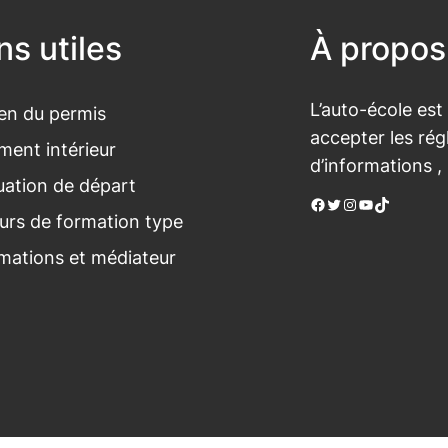
ns utiles
À propos
L’auto-école est
n du permis
accepter les rég
ment intérieur
d’informations ,
luation de départ
Facebook
Twitter
Instagram
YouTube
TikTok
urs de formation type
mations et médiateur