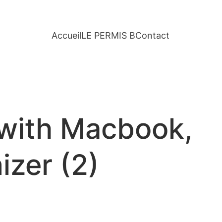
Accueil
LE PERMIS B
Contact
with Macbook,
izer (2)