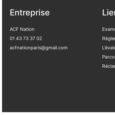
Entreprise
Lie
ACF Nation
Exame
01 43 73 37 02
Règle
acfnationparis@gmail.com
L’éva
Parco
Récla