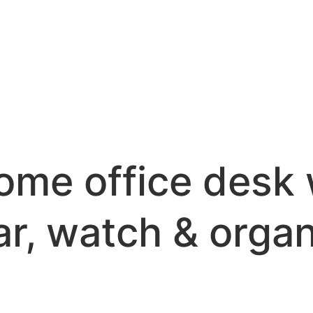
me office desk 
r, watch & organ