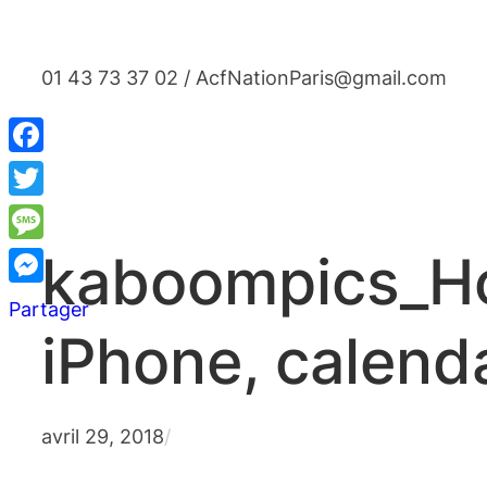
Aller
au
01 43 73 37 02 / AcfNationParis@gmail.com
contenu
Facebook
Twitter
Message
kaboompics_Ho
Messenger
Partager
iPhone, calenda
avril 29, 2018
/