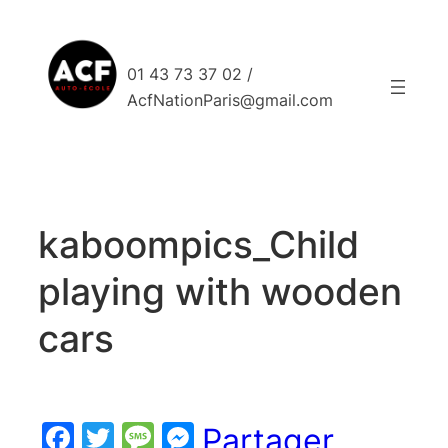
Aller
au
contenu
01 43 73 37 02 /
AcfNationParis@gmail.com
kaboompics_Child
playing with wooden
cars
Facebook
Twitter
Message
Messenger
Partager