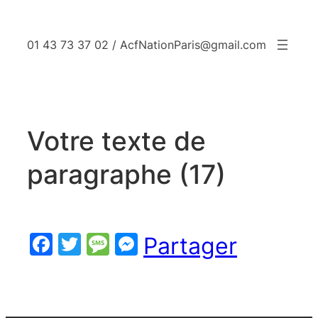
Aller
au
01 43 73 37 02 / AcfNationParis@gmail.com
contenu
Votre texte de
paragraphe (17)
Facebook
Twitter
Message
Messenger
Partager