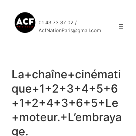
Aller
au
contenu
01 43 73 37 02 /
AcfNationParis@gmail.com
La+chaîne+cinémati
que+1+2+3+4+5+6
+1+2+4+3+6+5+Le
+moteur.+L’embraya
ge.