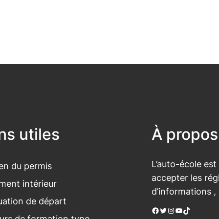
ns utiles
À propos
L’auto-école est
n du permis
accepter les rég
ment intérieur
d’informations ,
luation de départ
Facebook
Twitter
Instagram
YouTube
TikTok
urs de formation type