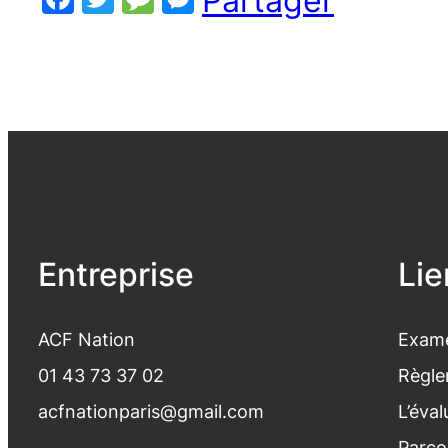
Partager
Entreprise
Lie
ACF Nation
Exame
01 43 73 37 02
Règle
acfnationparis@gmail.com
L’éva
Parco