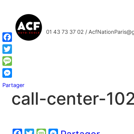
Aller
au
contenu
01 43 73 37 02 / AcfNationParis@
Facebook
Twitter
Message
Messenger
Partager
call-center-1
Facebook
Twitter
Message
Messenger