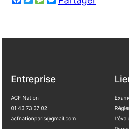
Partager
Entreprise
Lie
ACF Nation
Exame
01 43 73 37 02
Règle
acfnationparis@gmail.com
L’éva
Parco