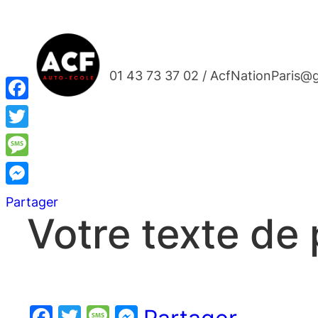
Aller
au
contenu
01 43 73 37 02 / AcfNationParis@
Facebook
Twitter
Message
Messenger
Partager
Votre texte de
Facebook
Twitter
Message
Messenger