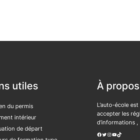
ns utiles
À propos
L’auto-école est
n du permis
accepter les rég
ment intérieur
d’informations ,
luation de départ
Facebook
Twitter
Instagram
YouTube
TikTok
urs de formation type