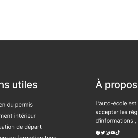
ns utiles
À propos
L’auto-école est
n du permis
accepter les rég
ment intérieur
d’informations ,
luation de départ
Facebook
Twitter
Instagram
YouTube
TikTok
urs de formation type