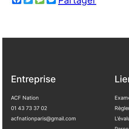
Partager
Entreprise
Lie
ACF Nation
Exame
01 43 73 37 02
Règle
acfnationparis@gmail.com
L’éva
Parco