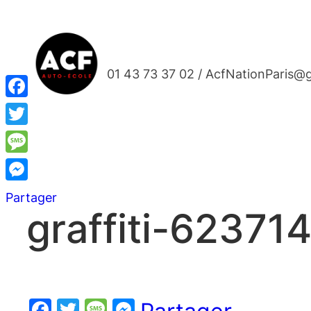
Aller
au
contenu
01 43 73 37 02 / AcfNationParis@
Facebook
Twitter
Message
Messenger
Partager
graffiti-62371
Facebook
Twitter
Message
Messenger