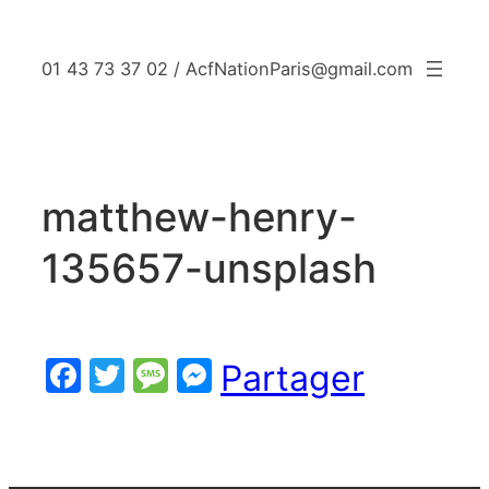
Aller
au
01 43 73 37 02 / AcfNationParis@gmail.com
contenu
matthew-henry-
135657-unsplash
Facebook
Twitter
Message
Messenger
Partager