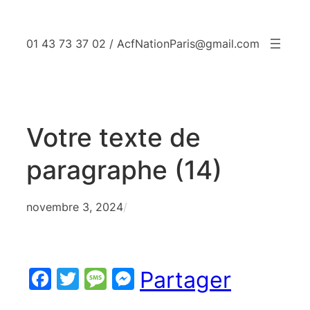
Aller
au
01 43 73 37 02 / AcfNationParis@gmail.com
contenu
Votre texte de
paragraphe (14)
novembre 3, 2024
/
Facebook
Twitter
Message
Messenger
Partager